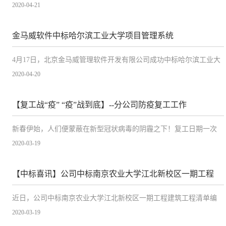
园区（西海岸校区）施工现场进行实地调研。中国海洋大学校长助
2020-04-21
理、西海岸校区建设指挥部总指挥于利陪同调研，并介绍了项目的
进展情况。
金马威软件中标哈尔滨工业大学项目管理系统
4月17日，北京金马威管理软件开发有限公司成功中标哈尔滨工业大
学项目管理系统，金马威建设项目管理系统助力其实现项目的全生
2020-04-20
命周期管理，并实现项目运作能力的最大化管控。
【复工战“疫” “疫”战到底】--分公司防疫复工工作
新春伊始，人们便蒙蔽在新型冠状病毒的阴霾之下！复工日期一次
次推迟，经过各行各业国民不懈努力，当前，新型冠状病毒疫情已
2020-03-19
得到有效防控。连日来，北京金马威工程咨询有限公司辽宁、吉
林、山东分公司按照总公司要求及各地新冠肺炎疫情防控指挥部的
【中标喜讯】公司中标南京农业大学江北新校区一期工程
部署要求，为全力做好疫情防控，全面复工工作认真贯彻落实辽宁
省《企业及员工疫情防控20条措施（第二版）》实行疫情防控信息
近日，公司中标南京农业大学江北新校区一期工程建筑工程清单编
日报告制度，建立职工健康档案，及时做好消杀、通风、体温检测
制（含招标控制价）（三标段）项目
等防控措施。截至3月11日，辽宁分公司无一人感染，全员正常办
2020-03-19
公！