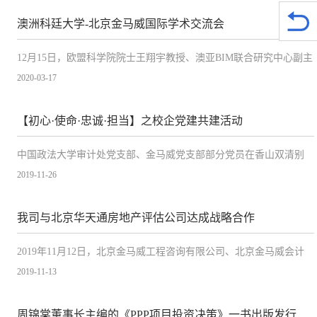
澳洲科廷大学-北京金马威国际学术交流会
12月15日，欧盟科学院院士王翔宇教授、澳亚BIM联合研究中心副主
任汪军博士一同受邀访问我司进行国际学术交流。
2020-03-17
【初心·使命·忠诚·担当】之校企党建共建活动
中国政法大学审计处党支部、金马威党支部部分党员在香山双清别
墅联合开展主题党日活动
2019-11-26
我司与北京华天通房地产评估公司达成战略合作
2019年11月12日，北京金马威工程咨询有限公司、北京金马威会计
师事务所与北京华天通房地产评估有限公司签订合作协议，正式达
2019-11-13
成战略合作。
周锦棠董事长主编的《PPP项目投资决策》一书出版发行