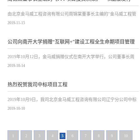
由北京金马威工程咨询有限公司周锦棠董事长主编的“金马威工程管
理咨询丛书”《PPP项目投资决策》一书由中国财政经济出版社出版
2019-11-15
发行。
公司向南开大学捐赠“互联网+”建设工程全生命期项目管理
软件
2019年10月12日，金马威捐赠仪式在南开大学举行。公司董事长周
和生、北京区域经理张晓平；南开大学副校长王磊、学校基金会、
2019-10-14
审计处等职能部门负责人出席了本次捐赠仪式。
热烈祝贺我司中标项目工程
2019年10月9日，我司北京金马威工程咨询有限公司辽宁分公司中标
由辽宁工程招标有限公司组织的“东北大学建设工程项目全过程审计
2019-10-10
跟踪服务项目”。
1
2
3
4
5
6
7
8
9
10