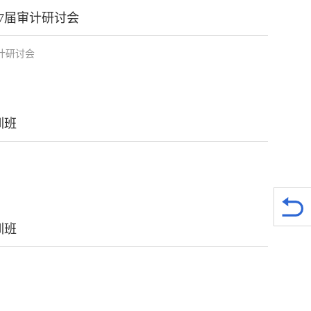
7届审计研讨会
计研讨会
训班
训班