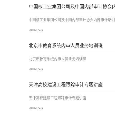
中国核工业集团公司及中国内部审计协会
中国核工业集团公司及中国内部审计协会内部审计培训
2010-12-24
北京市教育系统内审人员业务培训班
北京市教育系统内审人员业务培训班
2010-12-24
天津高校建设工程跟踪审计专题讲座
天津高校建设工程跟踪审计专题讲座
2010-12-24