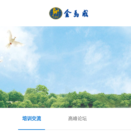
培训交流
高峰论坛